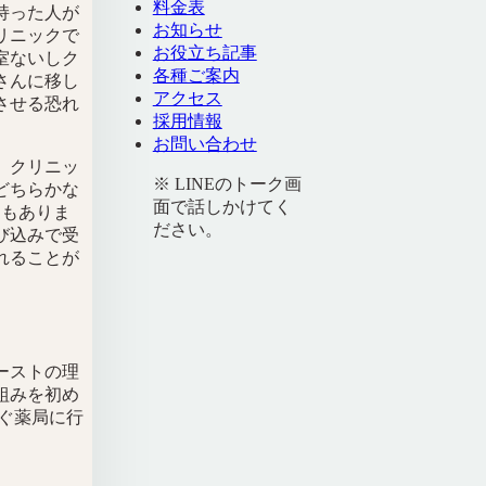
料金表
持った人が
お知らせ
リニックで
お役立ち記事
室ないしク
各種ご案内
さんに移し
アクセス
させる恐れ
採用情報
お問い合わせ
。クリニッ
※ LINEのトーク画
どちらかな
面で話しかけてく
ろもありま
ださい。
び込みで受
れることが
ーストの理
組みを初め
すぐ薬局に行