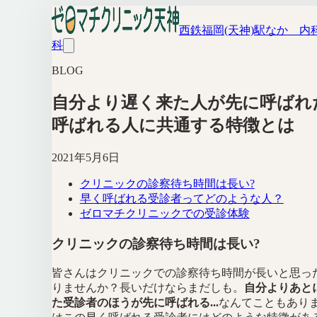
西鉄福岡(天神)駅なか 内
科
BLOG
自分より遅く来た人が先に呼ばれた.
呼ばれる人に共通する特徴とは
2021年5月6日
クリニックの診察待ち時間は長い?
早く呼ばれる受診者ってどのような人？
ゼロマチクリニックでの受診体験
クリニックの診察待ち時間は長い?
皆さんはクリニックでの診察待ち時間が長いと思っ
りませんか？長いだけならまだしも。
自分よりあと
た受診者のほうが先に呼ばれる...
なんてこともあり