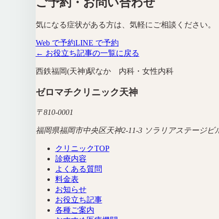
ご予約・お問い合わせ
気になる症状がある方は、気軽にご相談ください。
Web で予約
LINE で予約
← お役立ち記事の一覧に戻る
西鉄福岡(天神)駅なか 内科・女性内科
ゼロマチクリニック天神
〒
810-0001
福岡県福岡市中央区天神2-11-3 ソラリアステージビル
クリニックTOP
診療内容
よくある質問
料金表
お知らせ
お役立ち記事
各種ご案内