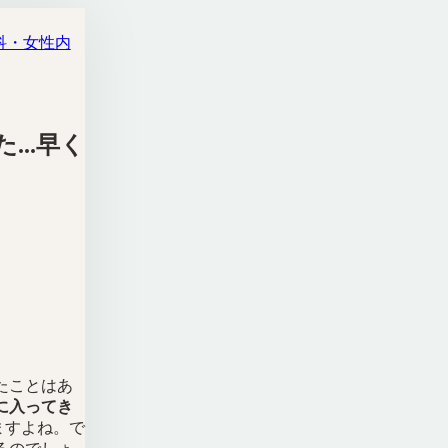
科・女性内
..早く
たことはあ
に入ってき
ますよね。で