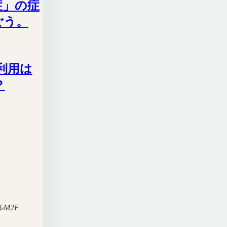
症」の症
ごう。
の利用は
？
M2F