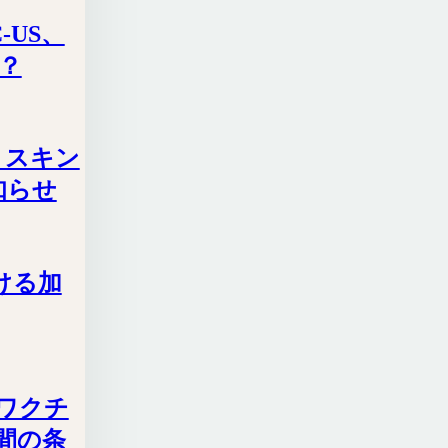
-US、
ら？
ョン スキン
知らせ
ける加
Vワクチ
間の条