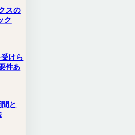
ックスの
ック
を受けら
要件あ
期間と
法