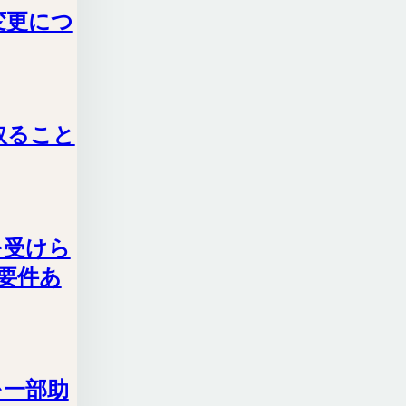
変更につ
取ること
を受けら
要件あ
を一部助