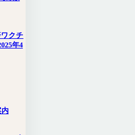
疹ワクチ
25年4
案内