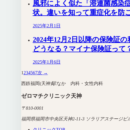
風邪によく似た「溶連菌感染
状。違いを知って重症化を防
2025年2月1日
2024年12月2日以降の保険証
どうなる？マイナ保険証って
2025年1月6日
1
2
3
4
5
6
7
次 →
西鉄福岡(天神)駅なか 内科・女性内科
ゼロマチクリニック天神
〒
810-0001
福岡県福岡市中央区天神2-11-3 ソラリアステージビル
クリニックTOP