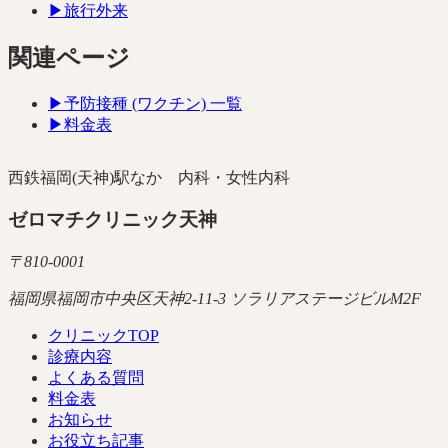
▶
旅行外来
関連ページ
▶
予防接種 (ワクチン) 一覧
▶
料金表
西鉄福岡(天神)駅なか 内科・女性内科
ゼロマチクリニック天神
〒
810-0001
福岡県福岡市中央区天神2-11-3 ソラリアステージビルM2F
クリニックTOP
診療内容
よくある質問
料金表
お知らせ
お役立ち記事