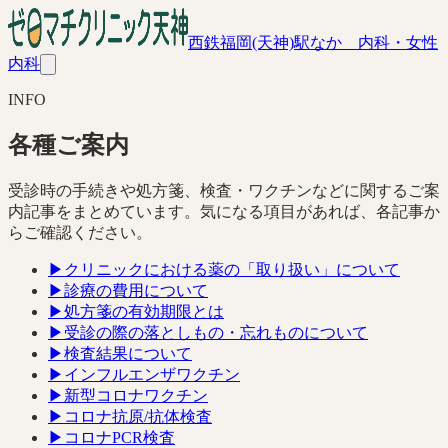
西鉄福岡(天神)駅なか 内科・女性
内科
INFO
各種ご案内
受診時の手続きや処方箋、検査・ワクチンなどに関するご案
内記事をまとめています。気になる項目があれば、各記事か
らご確認ください。
▶
クリニックにおける薬の「取り扱い」について
▶
診療の費用について
▶
処方箋の有効期限とは
▶
受診の際の落としもの・忘れものについて
▶
検査結果について
▶
インフルエンザワクチン
▶
新型コロナワクチン
▶
コロナ抗原/抗体検査
▶
コロナPCR検査