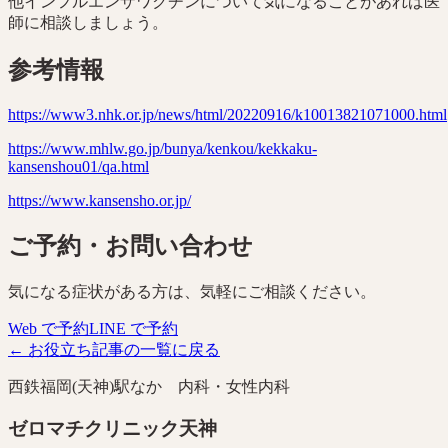
他インフルエンザワクチンについて気になることがあれば医
師に相談しましょう。
参考情報
https://www3.nhk.or.jp/news/html/20220916/k10013821071000.html
https://www.mhlw.go.jp/bunya/kenkou/kekkaku-
kansenshou01/qa.html
https://www.kansensho.or.jp/
ご予約・お問い合わせ
気になる症状がある方は、気軽にご相談ください。
Web で予約
LINE で予約
← お役立ち記事の一覧に戻る
西鉄福岡(天神)駅なか 内科・女性内科
ゼロマチクリニック天神