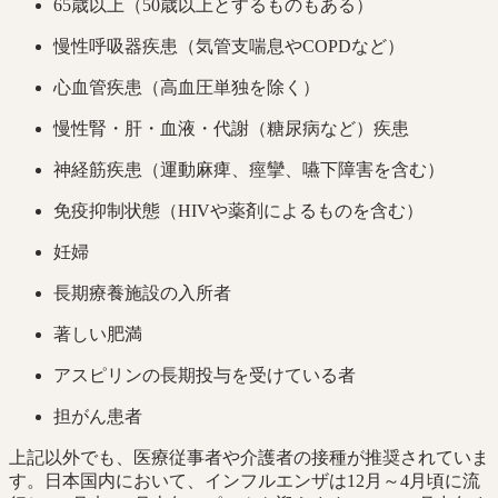
65歳以上（50歳以上とするものもある）
慢性呼吸器疾患（気管支喘息やCOPDなど）
心血管疾患（高血圧単独を除く）
慢性腎・肝・血液・代謝（糖尿病など）疾患
神経筋疾患（運動麻痺、痙攣、嚥下障害を含む）
免疫抑制状態（HIVや薬剤によるものを含む）
妊婦
長期療養施設の入所者
著しい肥満
アスピリンの長期投与を受けている者
担がん患者
上記以外でも、医療従事者や介護者の接種が推奨されていま
す。日本国内において、インフルエンザは12月～4月頃に流