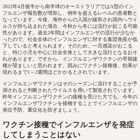
2022年4月後半から南半球のオーストラリアではA型のイン
フルエンザ報告数が増加し、例年を超えるレベルの患者数と
なっています。今後、海外からの入国が緩和され国内へウイ
ルスが持ち込まれた場合、今秋から冬には流行が起こる可能
性があります。過去2年間はインフルエンザの流行が少なか
ったので、社会全体のインフルエンザに対する集団免疫が低
下していると考えられます。そのため、一旦感染がおこる
と、特に小児を中心に社会全体として大きな流行となるおそ
れがあります。ですから、インフルエンザワクチンの早期接
種が望ましいと思われます。因みにワクチン接種後、効果が
現れるまで1～2週間ほどかかるとされています。
インフルエンザワクチンはそのシーズンに流行することが予
測されると判断されたウイルスを用いて製造されています。
昨年インフルエンザワクチンの接種を受けた方でも、今年の
インフルエンザワクチンを接種することでインフルエンザの
発症予防、重症化を防ぎましょう。
ワクチン接種でインフルエンザを発症
してしまうことはない