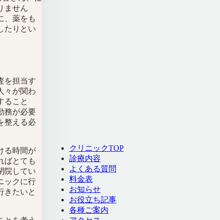
りません
に、薬をも
したりとい
査を担当す
人々が関わ
すること
勤務が必要
を整える必
クリニックTOP
ける時間が
診療内容
ればとても
よくある質問
閉院してい
料金表
ニックに行
お知らせ
行きたいと
お役立ち記事
各種ご案内