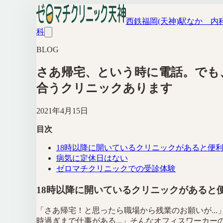
西鉄福岡(天神)駅なか 内
科
BLOG
さあ帰宅、という時に電話。でも
合うクリニックあります
2021年4月15日
目次
18時以降に開いているクリニックがあると便
病気に定休日はない
ゼロマチクリニックでの受診体験
18時以降に開いているクリニックがあると
「さあ帰宅！と思ったら職場から残業のお願いが...」
時過ぎまで仕事がある...」そんなオフィスワーカー