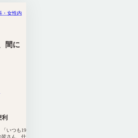
科・女性内
、間に
利
便利
「いつも19
の皆さん、仕