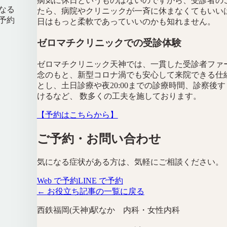
病気に休日というものはないのですから、受診者の
なる
たら、病院やクリニックが一斉に休まなくてもいい
予約
日はもっと柔軟であっていいのかも知れません。
ゼロマチクリニックでの受診体験
ゼロマチクリニック天神では、一貫した受診者ファ
念のもと、新型コロナ渦でも安心して来院できる仕
とし、土日診療や夜20:00までの診療時間、診察後
けるなど、 数多くの工夫を施しております。
【予約はこちらから】
ご予約・お問い合わせ
気になる症状がある方は、気軽にご相談ください。
Web で予約
LINE で予約
← お役立ち記事の一覧に戻る
西鉄福岡(天神)駅なか 内科・女性内科