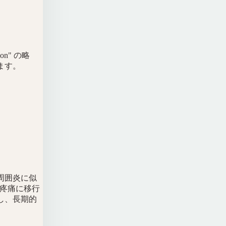
ation" の略
ます。
周囲炎に似
性疼痛に移行
し、長期的