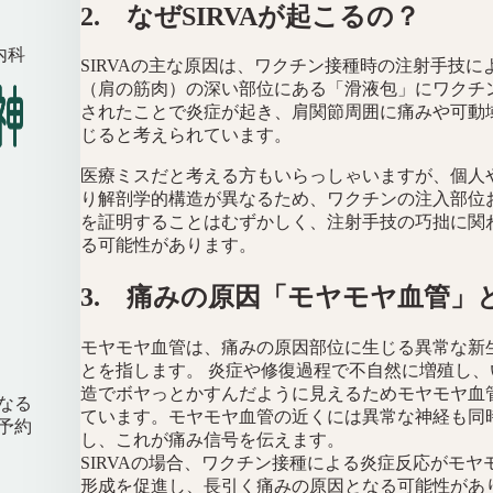
2. なぜSIRVAが起こるの？
内科
SIRVAの主な原因は、ワクチン接種時の注射手技に
（肩の筋肉）の深い部位にある「滑液包」にワクチ
されたことで炎症が起き、肩関節周囲に痛みや可動
じると考えられています。
医療ミスだと考える方もいらっしゃいますが、個人
り解剖学的構造が異なるため、ワクチンの注入部位
を証明することはむずかしく、注射手技の巧拙に関
る可能性があります。
3. 痛みの原因「モヤモヤ血管」
モヤモヤ血管は、痛みの原因部位に生じる異常な新
とを指します。 炎症や修復過程で不自然に増殖し、
造でボヤっとかすんだように見えるためモヤモヤ血
なる
ています。モヤモヤ血管の近くには異常な神経も同
予約
し、これが痛み信号を伝えます。
SIRVAの場合、ワクチン接種による炎症反応がモヤ
形成を促進し、長引く痛みの原因となる可能性があ