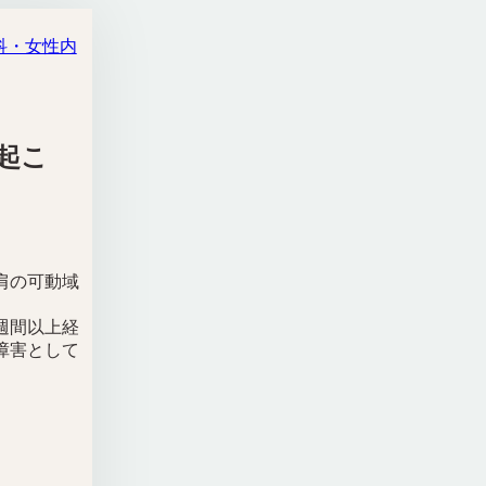
科・女性内
起こ
肩の可動域
週間以上経
障害として