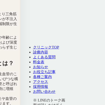
より三角筋
ンが不注入
域制限が生
や年齢によ
および深度
クリニックTOP
わらず生じ
診療内容
よくある質問
料金表
とは？
お知らせ
お役立ち記事
生血管のこ
各種ご案内
いびつな構
アクセス
管と呼ばれ
採用情報
時に増殖
お問い合わせ
モヤ血管の
※ LINEのトーク画
ります。