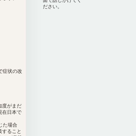
面で話しかけてく
ださい。
で症状の改
知度がまだ
現在日本で
じた場合
談すること