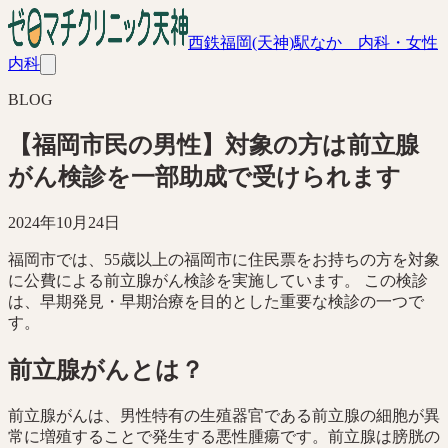
西鉄福岡(天神)駅なか 内科・女性
内科
BLOG
【福岡市民の男性】対象の方は前立腺
がん検診を一部助成で受けられます
2024年10月24日
福岡市では、55歳以上の福岡市に住民票をお持ちの方を対象
に公費による前立腺がん検診を実施しています。 この検診
は、早期発見・早期治療を目的とした重要な検診の一つで
す。
前立腺がんとは？
前立腺がんは、男性特有の生殖器官である前立腺の細胞が異
常に増殖することで発生する悪性腫瘍です。前立腺は膀胱の