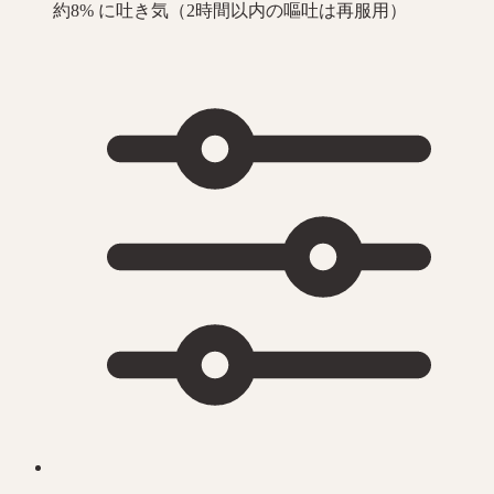
約8% に吐き気（2時間以内の嘔吐は再服用）