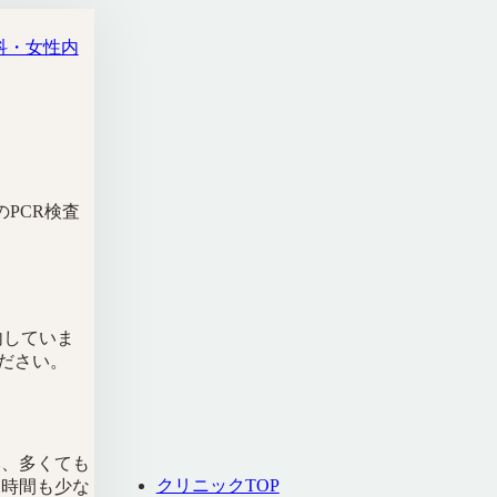
科・女性内
PCR検査
内していま
ださい。
み、多くても
クリニックTOP
ち時間も少な