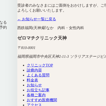
受診者のみなさまにはご面倒をおかけしますが、ご
よろしくお願いいたします。
← お知らせ一覧に戻る
なる
予約
西鉄福岡(天神)駅なか 内科・女性内科
ゼロマチクリニック天神
〒
810-0001
福岡県福岡市中央区天神2-11-3 ソラリアステージビル
クリニックTOP
診療内容
よくある質問
料金表
お知らせ
お役立ち記事
各種ご案内
おすすめ医療機関
アクセス