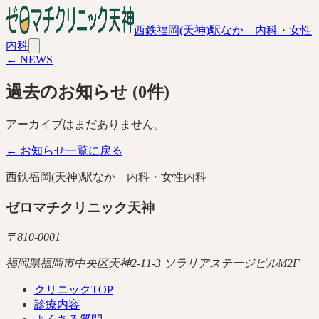
西鉄福岡(天神)駅なか 内科・女性
内科
← NEWS
過去のお知らせ
(
0
件)
アーカイブはまだありません。
← お知らせ一覧に戻る
西鉄福岡(天神)駅なか 内科・女性内科
ゼロマチクリニック天神
〒
810-0001
福岡県福岡市中央区天神2-11-3 ソラリアステージビルM2F
クリニックTOP
診療内容