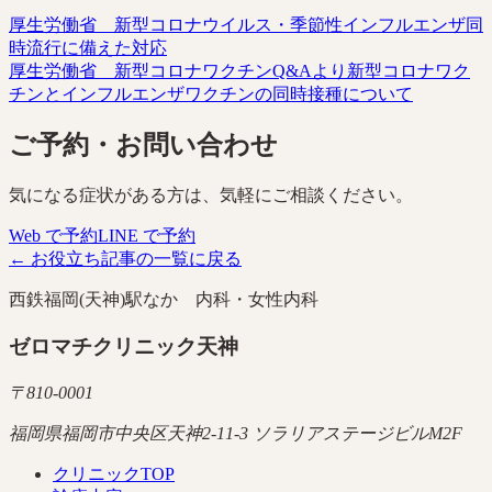
厚生労働省 新型コロナウイルス・季節性インフルエンザ同
時流行に備えた対応
厚生労働省 新型コロナワクチンQ&Aより新型コロナワク
チンとインフルエンザワクチンの同時接種について
ご予約・お問い合わせ
気になる症状がある方は、気軽にご相談ください。
Web で予約
LINE で予約
← お役立ち記事の一覧に戻る
西鉄福岡(天神)駅なか 内科・女性内科
ゼロマチクリニック天神
〒
810-0001
福岡県福岡市中央区天神2-11-3 ソラリアステージビルM2F
クリニックTOP