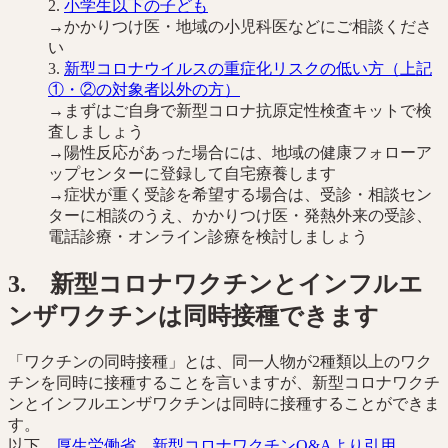
2.
小学生以下の子ども
→かかりつけ医・地域の小児科医などにご相談くださ
い
3.
新型コロナウイルスの重症化リスクの低い方（上記
①・②の対象者以外の方）
→まずはご自身で新型コロナ抗原定性検査キットで検
査しましょう
→陽性反応があった場合には、地域の健康フォローア
ップセンターに登録して自宅療養します
→症状が重く受診を希望する場合は、受診・相談セン
ターに相談のうえ、かかりつけ医・発熱外来の受診、
電話診療・オンライン診療を検討しましょう
3. 新型コロナワクチンとインフルエ
ンザワクチンは同時接種できます
「ワクチンの同時接種」とは、同一人物が2種類以上のワク
チンを同時に接種することを言いますが、新型コロナワクチ
ンとインフルエンザワクチンは同時に接種することができま
す。
以下、
厚生労働省 新型コロナワクチンQ&Aより引用