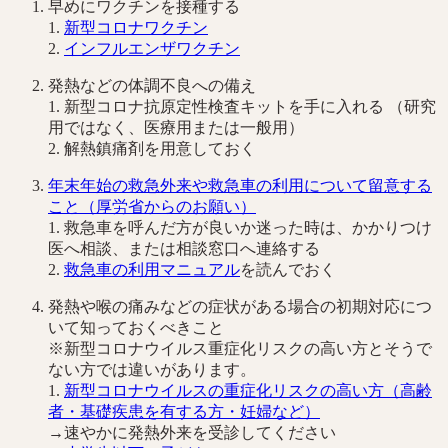
早めにワクチンを接種する
1.
新型コロナワクチン
2.
インフルエンザワクチン
発熱などの体調不良への備え
1. 新型コロナ抗原定性検査キットを手に入れる （研究
用ではなく、医療用または一般用）
2. 解熱鎮痛剤を用意しておく
年末年始の救急外来や救急車の利用について留意する
こと（厚労省からのお願い）
1. 救急車を呼んだ方が良いか迷った時は、かかりつけ
医へ相談、または相談窓口へ連絡する
2.
救急車の利用マニュアル
を読んでおく
発熱や喉の痛みなどの症状がある場合の初期対応につ
いて知っておくべきこと
※新型コロナウイルス重症化リスクの高い方とそうで
ない方では違いがあります。
1.
新型コロナウイルスの重症化リスクの高い方（高齢
者・基礎疾患を有する方・妊婦など）
→速やかに発熱外来を受診してください