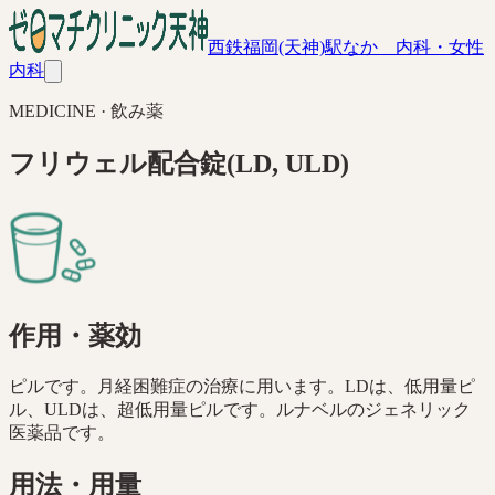
西鉄福岡(天神)駅なか 内科・女性
内科
MEDICINE ·
飲み薬
フリウェル配合錠(LD, ULD)
作用・薬効
ピルです。月経困難症の治療に用います。LDは、低用量ピ
ル、ULDは、超低用量ピルです。ルナベルのジェネリック
医薬品です。
用法・用量