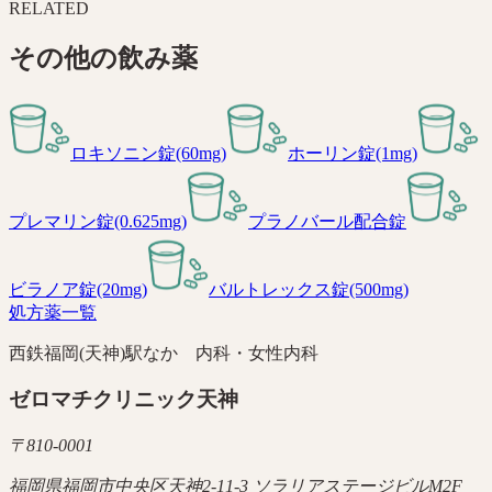
RELATED
その他の
飲み薬
ロキソニン錠(60mg)
ホーリン錠(1mg)
プレマリン錠(0.625mg)
プラノバール配合錠
ビラノア錠(20mg)
バルトレックス錠(500mg)
処方薬一覧
西鉄福岡(天神)駅なか 内科・女性内科
ゼロマチクリニック天神
〒
810-0001
福岡県福岡市中央区天神2-11-3 ソラリアステージビルM2F