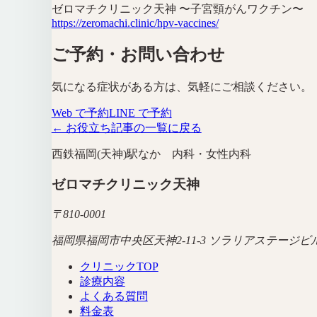
ゼロマチクリニック天神 〜子宮頸がんワクチン〜
https://zeromachi.clinic/hpv-vaccines/
ご予約・お問い合わせ
気になる症状がある方は、気軽にご相談ください。
Web で予約
LINE で予約
← お役立ち記事の一覧に戻る
西鉄福岡(天神)駅なか 内科・女性内科
ゼロマチクリニック天神
〒
810-0001
福岡県福岡市中央区天神2-11-3 ソラリアステージビル
クリニックTOP
診療内容
よくある質問
料金表