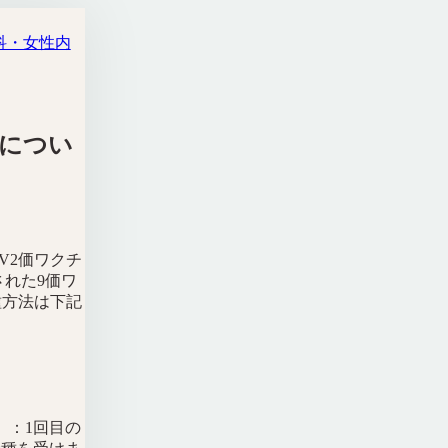
科・女性内
ルについ
V2価ワクチ
された9価ワ
種方法は下記
）
：1回目の