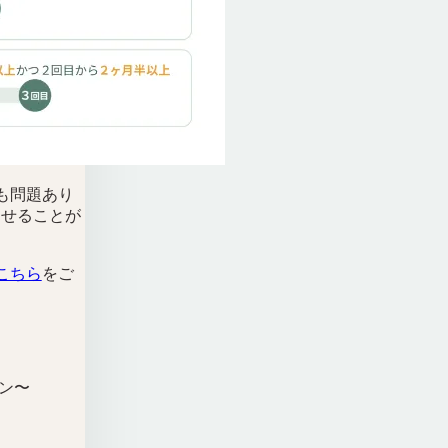
も問題あり
させることが
こちら
をご
ン〜