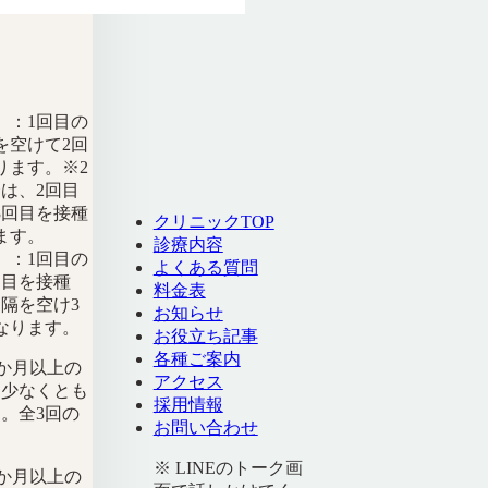
）
：1回目の
を空けて2回
ります。※2
は、2回目
3回目を接種
クリニックTOP
ます。
診療内容
）
：1回目の
よくある質問
回目を接種
料金表
隔を空け3
お知らせ
なります。
お役立ち記事
各種ご案内
か月以上の
アクセス
ら少なくとも
採用情報
。全3回の
お問い合わせ
※ LINEのトーク画
か月以上の