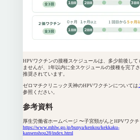
HPVワクチンの接種スケジュールは、多少前後して
ませんが、1年以内に全スケジュールの接種を完了
推奨されています。
ゼロマチクリニック天神のHPVワクチンについては
参照ください。
参考資料
厚生労働省ホームページ 〜子宮頸がんとHPVワクチ
https://www.mhlw.go.jp/bunya/kenkou/kekkaku-
kansenshou28/index.html