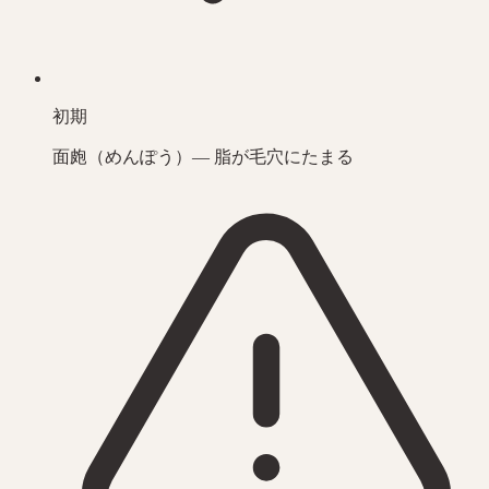
初期
面皰（めんぽう）— 脂が毛穴にたまる