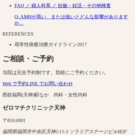
FAQ ／
婦人科系
／ 妊娠・妊活・その他検査
Q.
AMHが高い、または低いとどんな影響があります
か。
REFERENCES
尋常性痤瘡治療ガイドライン2017
ご相談・ご予約
当院は完全予約制です。気軽にご予約ください。
Web で予約
LINE でお問い合わせ
西鉄福岡(天神)駅なか 内科・女性内科
ゼロマチクリニック天神
〒
810-0001
福岡県福岡市中央区天神2-11-3 ソラリアステージビルM2F