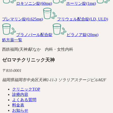
ロキソニン錠(60mg)
ホーリン錠(1mg)
プレマリン錠(0.625mg)
フリウェル配合錠(LD, ULD)
プラノバール配合錠
ビラノア錠(20mg)
処方薬一覧
西鉄福岡(天神)駅なか 内科・女性内科
ゼロマチクリニック天神
〒
810-0001
福岡県福岡市中央区天神2-11-3 ソラリアステージビルM2F
クリニックTOP
診療内容
よくある質問
料金表
お知らせ