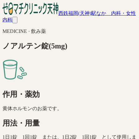
西鉄福岡(天神)駅なか 内科・女性
内科
MEDICINE ·
飲み薬
ノアルテン錠(5mg)
作用・薬効
黄体ホルモンのお薬です。
用法・用量
1日1錠 1回1錠 または、1日2錠 1回1錠 として使用しま