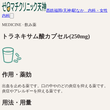
西鉄福岡(天神)駅なか 内科・女性
内科
MEDICINE ·
飲み薬
トラネキサム酸カプセル(250mg)
作用・薬効
出血を止める薬です。口の中やのどの炎症を抑える薬です。
炎症やアレルギーを抑える薬です。
用法・用量