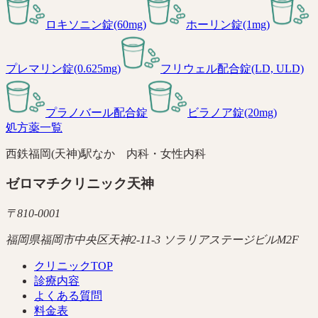
ロキソニン錠(60mg)
ホーリン錠(1mg)
プレマリン錠(0.625mg)
フリウェル配合錠(LD, ULD)
プラノバール配合錠
ビラノア錠(20mg)
処方薬一覧
西鉄福岡(天神)駅なか 内科・女性内科
ゼロマチクリニック天神
〒
810-0001
福岡県福岡市中央区天神2-11-3 ソラリアステージビルM2F
クリニックTOP
診療内容
よくある質問
料金表