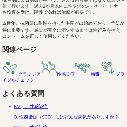
抗生剤による治療が中心で、通常は内服薬ではなく点滴や注
射で行います。過去2か月以内に性交渉のあったパートナー
も検査を受け、陽性であれば治療が必要です。
⚠️
近年、抗菌薬に耐性を持った淋菌が出始めており、予防が
特に重要です。感染が完全に消失するまでは性行為を控え、
コンドームを正しく使用してください。
関連ページ
クラミジア
性感染症
梅毒
ブラ
イダルチェック
よくある質問
FAQ ／
性感染症
Q.
性感染症（STD）にはどんな病気がありますか？