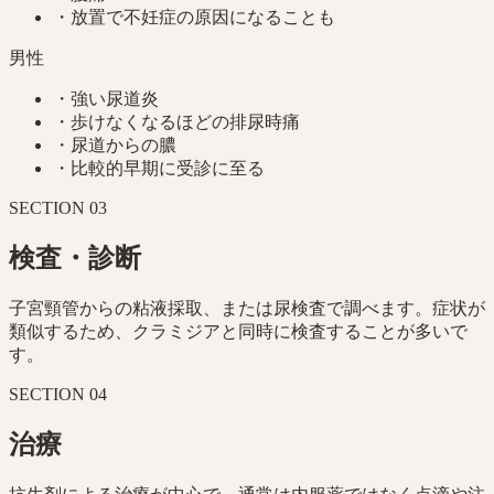
・
放置で不妊症の原因になることも
男性
・
強い尿道炎
・
歩けなくなるほどの排尿時痛
・
尿道からの膿
・
比較的早期に受診に至る
SECTION
03
検査・診断
子宮頸管からの粘液採取、または尿検査で調べます。症状が
類似するため、クラミジアと同時に検査することが多いで
す。
SECTION
04
治療