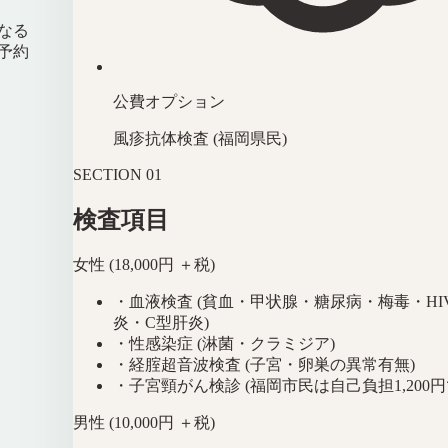
なる
予約
公費オプション
風疹抗体検査 (福岡県民)
SECTION
01
検査項目
女性 (18,000円 ＋税)
・
血液検査 (貧血・甲状腺・糖尿病・梅毒・HI
炎・C型肝炎)
・
性感染症 (淋菌・クラミジア)
・
経腟超音波検査 (子宮・卵巣の異常有無)
・
子宮頸がん検診 (福岡市民は自己負担1,200
男性 (10,000円 ＋税)