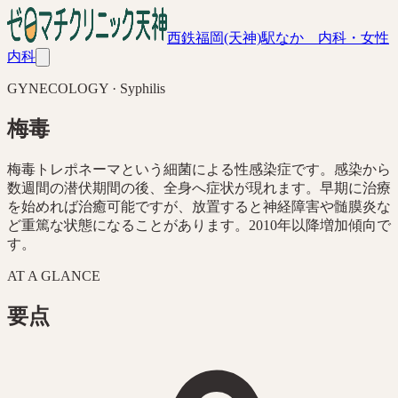
西鉄福岡(天神)駅なか 内科・女性
内科
GYNECOLOGY · Syphilis
梅毒
梅毒トレポネーマという細菌による性感染症です。感染から
数週間の潜伏期間の後、全身へ症状が現れます。早期に治療
を始めれば治癒可能ですが、放置すると神経障害や髄膜炎な
ど重篤な状態になることがあります。2010年以降増加傾向で
す。
AT A GLANCE
要点