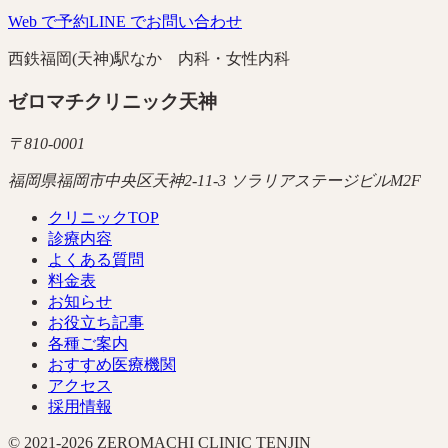
Web で予約
LINE でお問い合わせ
西鉄福岡(天神)駅なか 内科・女性内科
ゼロマチクリニック天神
〒
810-0001
福岡県福岡市中央区天神2-11-3 ソラリアステージビルM2F
クリニックTOP
診療内容
よくある質問
料金表
お知らせ
お役立ち記事
各種ご案内
おすすめ医療機関
アクセス
採用情報
© 2021-
2026
ZEROMACHI CLINIC TENJIN