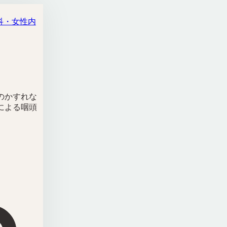
科・女性内
のかすれな
による咽頭