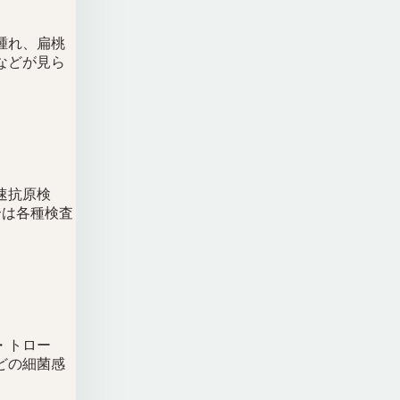
腫れ、扁桃
などが見ら
速抗原検
合は各種検査
・トロー
どの細菌感