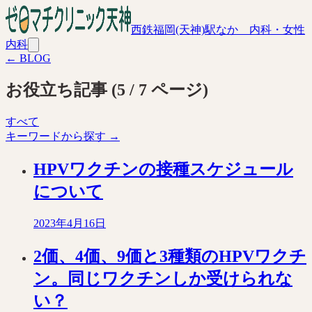
西鉄福岡(天神)駅なか 内科・女性
内科
← BLOG
お役立ち記事
(
5
/
7
ページ)
すべて
キーワードから探す →
HPVワクチンの接種スケジュール
について
2023年4月16日
2価、4価、9価と3種類のHPVワクチ
ン。同じワクチンしか受けられな
い？