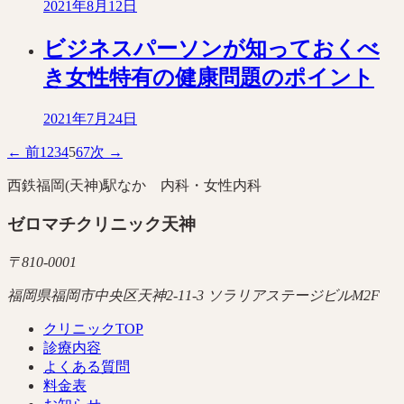
2021年8月12日
ビジネスパーソンが知っておくべ
き女性特有の健康問題のポイント
2021年7月24日
← 前
1
2
3
4
5
6
7
次 →
西鉄福岡(天神)駅なか 内科・女性内科
ゼロマチクリニック天神
〒
810-0001
福岡県福岡市中央区天神2-11-3 ソラリアステージビルM2F
クリニックTOP
診療内容
よくある質問
料金表