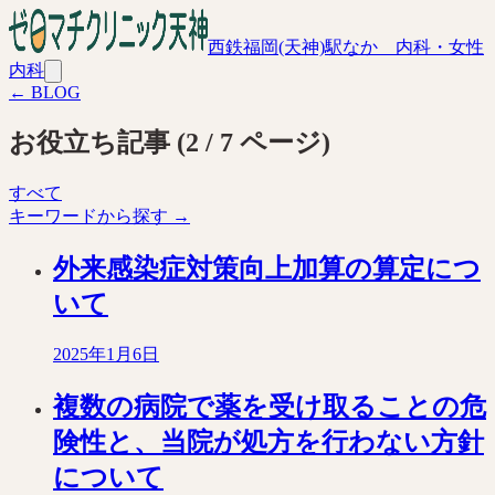
西鉄福岡(天神)駅なか 内科・女性
内科
← BLOG
お役立ち記事
(
2
/
7
ページ)
すべて
キーワードから探す →
外来感染症対策向上加算の算定につ
いて
2025年1月6日
複数の病院で薬を受け取ることの危
険性と、当院が処方を行わない方針
について