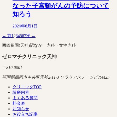
なった子宮頸がんの予防について
知ろう
2024年8月1日
← 前
1
2
3
4
5
6
7
次 →
西鉄福岡(天神)駅なか 内科・女性内科
ゼロマチクリニック天神
〒
810-0001
福岡県福岡市中央区天神2-11-3 ソラリアステージビルM2F
クリニックTOP
診療内容
よくある質問
料金表
お知らせ
お役立ち記事