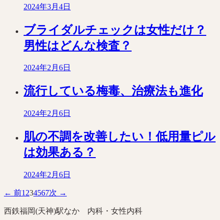
2024年3月4日
ブライダルチェックは女性だけ？
男性はどんな検査？
2024年2月6日
流行している梅毒、治療法も進化
2024年2月6日
肌の不調を改善したい！低用量ピル
は効果ある？
2024年2月6日
← 前
1
2
3
4
5
6
7
次 →
西鉄福岡(天神)駅なか 内科・女性内科