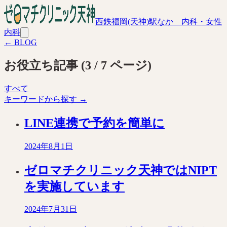
西鉄福岡(天神)駅なか 内科・女性
内科
← BLOG
お役立ち記事
(
3
/
7
ページ)
すべて
キーワードから探す →
LINE連携で予約を簡単に
2024年8月1日
ゼロマチクリニック天神ではNIPT
を実施しています
2024年7月31日