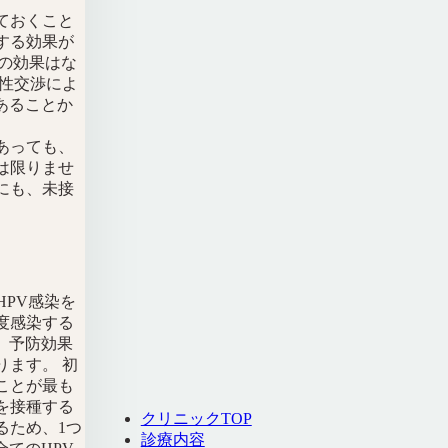
ておくこと
する効果が
の効果はな
に性交渉によ
あることか
あっても、
は限りませ
にも、未接
。
HPV感染を
度感染する
、予防効果
ります。 初
ことが最も
を接種する
クリニックTOP
るため、1つ
診療内容