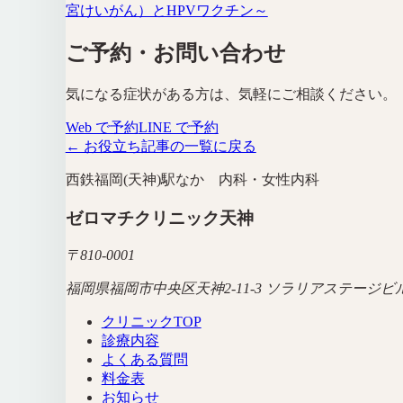
宮けいがん）とHPVワクチン～
ご予約・お問い合わせ
気になる症状がある方は、気軽にご相談ください。
Web で予約
LINE で予約
← お役立ち記事の一覧に戻る
西鉄福岡(天神)駅なか 内科・女性内科
ゼロマチクリニック天神
〒
810-0001
福岡県福岡市中央区天神2-11-3 ソラリアステージビル
クリニックTOP
診療内容
よくある質問
料金表
お知らせ