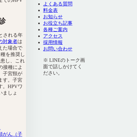
てのHPV
よくある質問
。
料金表
お知らせ
診
お役立ち記事
各種ご案内
とされる年
アクセス
の対象者
は
採用情報
えた場合で
お問い合わせ
接種を推奨し
※ LINEのトーク画
罹患し、これ
面で話しかけてく
ンの接種によ
ださい。
、子宮頸が
ます。子宮
す。HPVワ
いましょ
A
頸がん（子