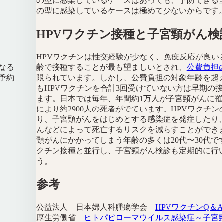
の型に感染しているケースはあっても、予防できる全
の型に感染しているケースは極めて少ないからです
HPVワクチン接種と子宮頸がん検
HPVワクチンは性交経験が少なく、免疫反応が良い
なる
齢で接種することが最も望ましいとされ、
公費負担
予約
限られています。しかし、公費負担の対象年齢を超
もHPVワクチンを合計3回受けていない方は早期の
ます。日本では毎年、年間約1万人が子宮頸がんに
により約2900人の死者がでています。HPVワクチ
り、子宮頸がんをはじめとする感染症を発症したり
んなどによって死亡するリスクを減らすことができ
頸がんにかかってしまう年齢の多くは20代〜30代で
クチン接種と並行し、子宮頸がん検診も定期的に行
う。
参考
公益法人 日本婦人科腫瘍学会
HPVワクチンQ＆
厚生労働省
ヒトパピローマウイルス感染症～子宮