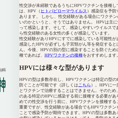
性交渉が未経験であるうちにHPVワクチンを接種し
は、HPV（
ヒトパピローマウイルス
）感染症を予防
あります。 しかし、性交経験がある場合にワクチン
いのかというと、そうではありません。 HPVは主
って感染します。そして、感染しやすいウイルスで
ら性交経験のある女性の多くが感染しています。
性交経験がありHPVにすでに感染している可能性が
感染したHPVが必ずしも子宮頸がん等を発症すると
ん。今後、HPVの別の型に感染することを防ぐため
種であれば、
HPVワクチンの接種
をおすすめします
HPVには様々な型があります
内科
HPVの型は多数存在し、HPVワクチンは特定の型の
防ぐことが可能です（詳しくは
こちら
）。HPVに一
とワクチンで治療することはできません。そのため
のある特定のHPVに感染する前に接種する必要があ
めての性交渉を行う前に、HPVワクチンを接種する
重要ですが、性交経験がある場合でもHPVワクチン
ことで感染予防が期待できます。HPVの型は多数あ