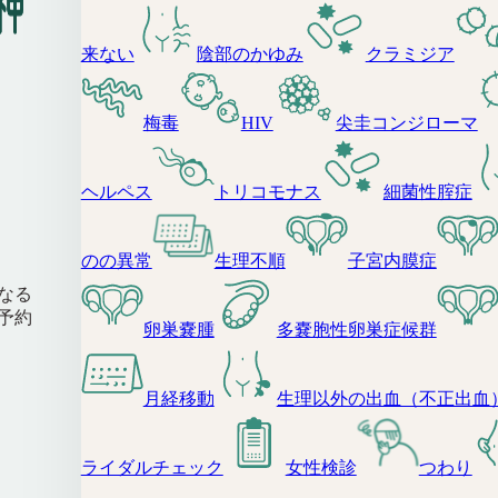
来ない
陰部のかゆみ
クラミジア
梅毒
HIV
尖圭コンジローマ
ヘルペス
トリコモナス
細菌性腟症
のの異常
生理不順
子宮内膜症
なる
予約
卵巣嚢腫
多嚢胞性卵巣症候群
月経移動
生理以外の出血（不正出血
ライダルチェック
女性検診
つわり