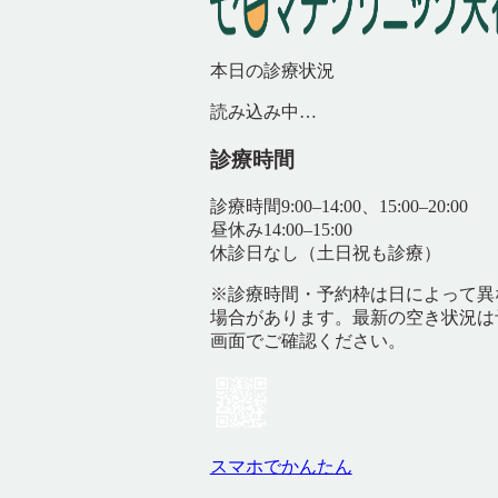
本日の診療状況
読み込み中…
診療時間
診療時間
9:00–14:00、15:00–20:00
昼休み
14:00–15:00
休診日
なし（土日祝も診療）
※診療時間・予約枠は日によって異
場合があります。最新の空き状況は
画面でご確認ください。
スマホでかんたん